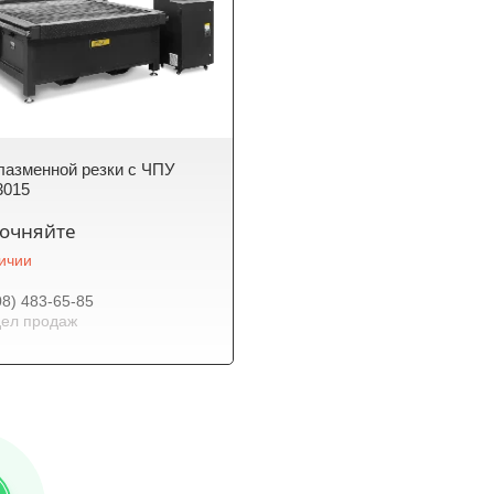
лазменной резки с ЧПУ
3015
точняйте
личии
08) 483-65-85
ел продаж