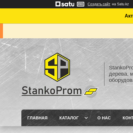
Создать сайт
на Satu.kz
Акт
StankoPr
дерева, 
оборудов
ГЛАВНАЯ
КАТАЛОГ
О НАС
КОН