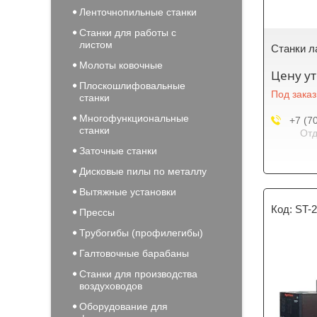
Ленточнопильные станки
Станки для работы с
листом
Станки л
Молоты ковочные
Цену у
Плоскошлифовальные
Под заказ
станки
Многофункциональные
+7 (7
станки
Отд
Заточные станки
Дисковые пилы по металлу
Вытяжные установки
ST-
Прессы
Трубогибы (профилегибы)
Галтовочные барабаны
Станки для производства
воздуховодов
Оборудование для