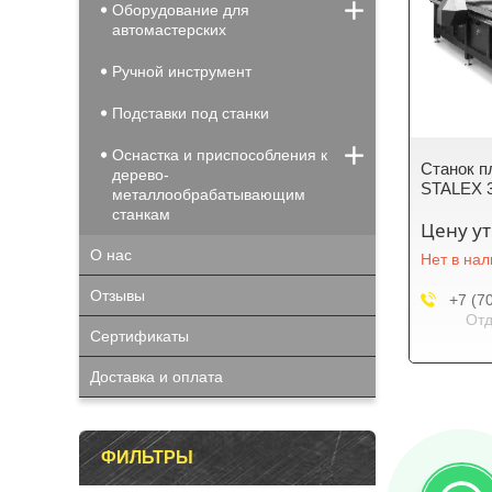
Оборудование для
автомастерских
Ручной инструмент
Подставки под станки
Оснастка и приспособления к
Станок п
дерево-
STALEX 
металлообрабатывающим
станкам
Цену у
О нас
Нет в на
Отзывы
+7 (7
Отд
Сертификаты
Доставка и оплата
ФИЛЬТРЫ