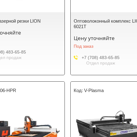
азерной резки LION
Оптоволоконный комплекс L
6021T
точняйте
Цену уточняйте
Под заказ
08) 483-65-85
ел продаж
+7 (708) 483-65-85
Отдел продаж
206-HPR
V-Plasma