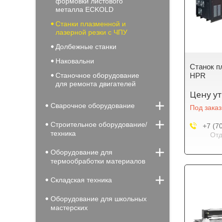
формовки листового
металла ECKOLD
Станки плазменной и
лазерной резки с ЧПУ
Долбежные станки
Наковальни
Станок п
Станочное оборудование
HPR
для ремонта двигателей
Цену у
Сварочное оборудование
Под заказ
Строительное оборудование/
+7 (7
техника
Отд
Оборудование для
термообработки материалов
Складская техника
Оборудование для школьных
мастерских