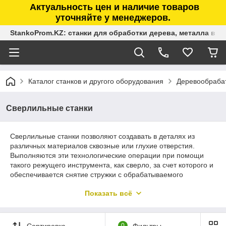
Актуальность цен и наличие товаров
уточняйте у менеджеров.
StankoProm.KZ: станки для обработки дерева, металла в К
Каталог станков и другого оборудования
Деревообраба
Сверлильные станки
Сверлильные станки позволяют создавать в деталях из
различных материалов сквозные или глухие отверстия.
Выполняются эти технологические операции при помощи
такого режущего инструмента, как сверло, за счет которого и
обеспечивается снятие стружки с обрабатываемого
материала. Технические возможности современных станков
Показать всё
данной категории позволяют использовать их не только для
создания отверстий, диаметр которых доходит до 100 мм, но
и для выполнения целого перечня других технологических
операций.
Сортировка
0
Фильтры