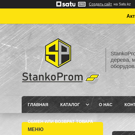
Создать сайт
на Satu.kz
Акт
StankoPr
дерева, 
оборудов
ГЛАВНАЯ
КАТАЛОГ
О НАС
КОН
ОБМЕН ИЛИ ВОЗВРАТ ТОВАРА