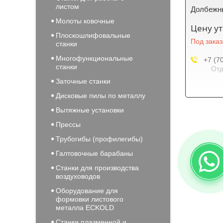
листом
Долбежн
Молоты ковочные
Цену у
Плоскошлифовальные
Под заказ
станки
Многофункциональные
+7 (7
станки
Отд
Заточные станки
Дисковые пилы по металлу
Вытяжные установки
Прессы
Трубогибы (профилегибы)
Галтовочные барабаны
Станки для производства
воздуховодов
Оборудование для
формовки листового
металла ECKOLD
Станки плазменной и