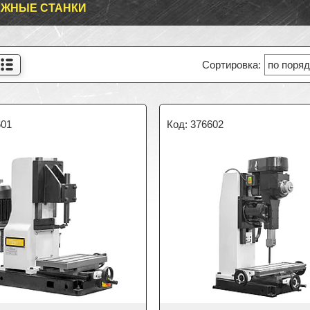
ЕЖНЫЕ СТАНКИ
601
376602