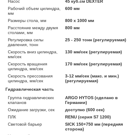
Насос
45 куб.см DEXTER
Рабочий объем цилиндра,
600 мм
мм
Размеры стола, мм
800 х 1000 мм
Расстояние между двумя
800 мм
столами, мм
Регулировка силы
25 - 250 тонн (регулируемая)
давления, тонн
Скорость вниз цилиндра,
130 мм/сек (регулируемая)
мм/сек
Скорость вращения
170 мм/сек (регулируемая)
цилиндра, мм/сек
Скорость прессования
3-12 мм/сек (макс. и мин.)
цилиндра, мм/сек
(регулируемая)
Гидравлическая часть
Группа гидравлических
ARGO HYTOS (сделано в
клапанов
Германии)
Ожидание загрузки, сек
доступно (600 сек)
ПЛК
RENU (серия S7 1200)
Световой барьер
SICK 150+750 мм (передняя
сторона)