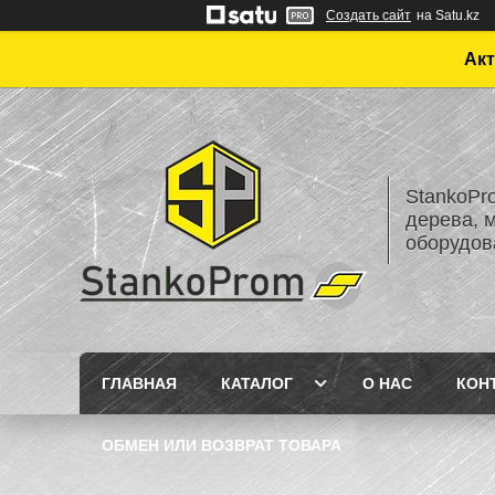
Создать сайт
на Satu.kz
Акт
StankoPr
дерева, 
оборудов
ГЛАВНАЯ
КАТАЛОГ
О НАС
КОН
ОБМЕН ИЛИ ВОЗВРАТ ТОВАРА