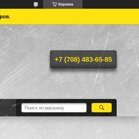
Корзина
ров.
+7 (708) 483-65-85