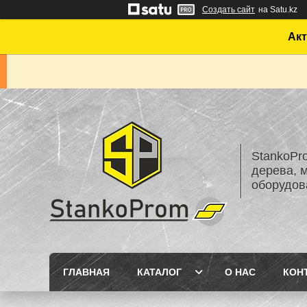
Создать сайт
на Satu.kz
Акт
StankoPr
дерева, 
оборудов
ГЛАВНАЯ
КАТАЛОГ
О НАС
КОН