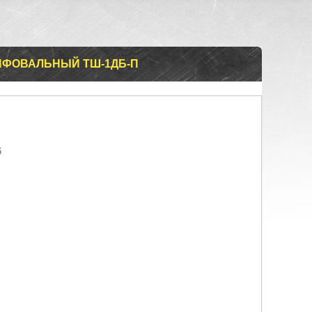
ИФОВАЛЬНЫЙ ТШ-1ДБ-П
6