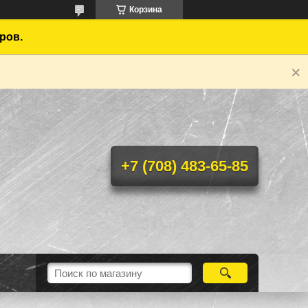
Корзина
ров.
+7 (708) 483-65-85