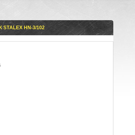
STALEX HN-3/102
6