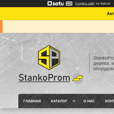
Создать сайт
на Satu.kz
Акт
StankoPr
дерева, 
оборудов
ГЛАВНАЯ
КАТАЛОГ
О НАС
КОН