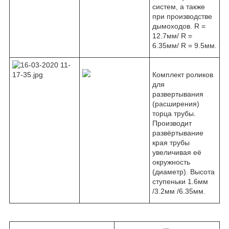
систем, а также
при производстве
дымоходов. R =
12.7мм/ R =
6.35мм/ R = 9.5мм.
Комплект роликов
для
развертывания
(расширения)
торца трубы.
Производит
развёртывание
края трубы
увеличивая её
окружность
(диаметр). Высота
ступеньки 1.6мм
/3.2мм /6.35мм.