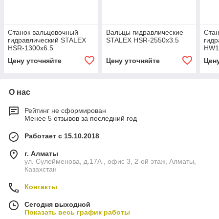
Станок вальцовочный
Вальцы гидравлические
Стан
гидравлический STALEX
STALEX HSR-2550x3.5
гидр
HSR-1300x6.5
HW1
Цену уточняйте
Цену уточняйте
Цен
О нас
Рейтинг не сформирован
Менее 5 отзывов за последний год
Работает с 15.10.2018
г. Алматы
ул. Сулейменова, д.17А , офис 3, 2-ой этаж, Алматы,
Казахстан
Контакты
Сегодня выходной
Показать весь график работы