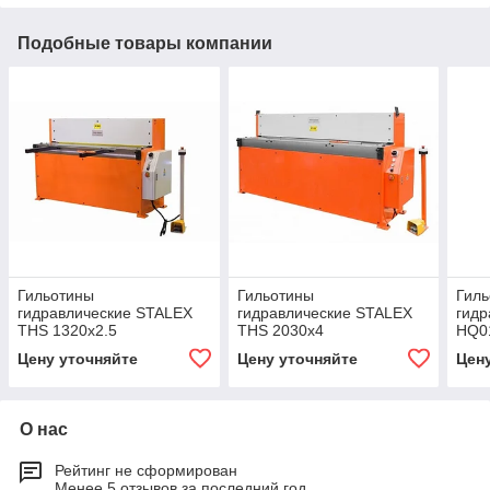
Подобные товары компании
Гильотины
Гильотины
Гил
гидравлические STALEX
гидравлические STALEX
гидр
THS 1320x2.5
THS 2030x4
HQ0
Цену уточняйте
Цену уточняйте
Цен
О нас
Рейтинг не сформирован
Менее 5 отзывов за последний год