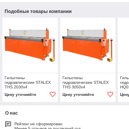
Подобные товары компании
Гильотины
Гильотины
Гил
гидравлические STALEX
гидравлические STALEX
гидр
THS 2030x4
THS 3050x4
HQ0
Цену уточняйте
Цену уточняйте
Цен
О нас
Рейтинг не сформирован
Менее 5 отзывов за последний год