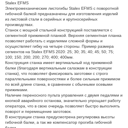
Stalex EFMS
Электромеханические листогибы Stalex EFMS с поворотной
гибочной балкой предназначены для изготовления изделий
из листовой стали в серийных и крупносерийных
производствах.
Станок с мощной стальной конструкцией поставляется с
сегментной прижимной планкой. Верхняя сегментная планка
позволяет работать с изделиями сложной формы и
осуществляет гибку на четыре стороны. Пример размера
сегментов на Stalex EFMS 2020: 25; 30; 35; 40; 45; 50; 75;
100; 150; 200; 200; 270; 400; 400мм.
Конструкция станка имеет вертикальный ход прижимной
балки (благодаря вертикальным салазкам в конструкции
станка), что позволяет фиксировать заготовки с строго
параллельными поверхностями и более сильным прижимом
по всей длине станка, в сравнении с обычными осевыми
прижимами.
Наличие переносного пульта управления с двумя педалями и
кнопкой аварийного останова, значительно упрощает работу
оператора, что в свою очередь позволяет быстро выполнять
поворот и перемещение заготовок.
В конструкции станка предусмотрена регулировка высоты
гибочной балки, а так же компенсатор прогиба гибочной
балки.