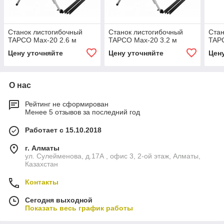
Cтанок листогибочный
Cтанок листогибочный
Cтан
TAPCO Max-20 2.6 м
TAPCO Max-20 3.2 м
TAP
Цену уточняйте
Цену уточняйте
Цен
О нас
Рейтинг не сформирован
Менее 5 отзывов за последний год
Работает с 15.10.2018
г. Алматы
ул. Сулейменова, д.17А , офис 3, 2-ой этаж, Алматы,
Казахстан
Контакты
Сегодня выходной
Показать весь график работы