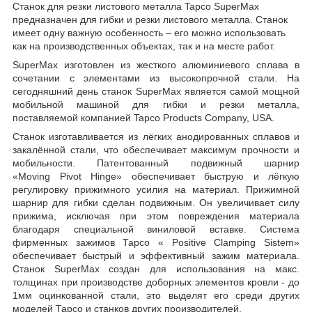
Станок для резки листового металла Tapco SuperMax
предназначен для гибки и резки листового металла. Станок
имеет одну важную особенность – его можно использовать
как на производственных объектах, так и на месте работ.
SuperMax изготовлен из жесткого алюминиевого сплава в
сочетании с элементами из высокопрочной стали. На
сегодняшний день станок SuperMax является самой мощной
мобильной машиной для гибки и резки металла,
поставляемой компанией Tapco Products Company, USA.
Станок изготавливается из лёгких анодированных сплавов и
закалённой стали, что обеспечивает максимум прочности и
мобильности. Патентованный подвижный шарнир
«Moving Pivot Hinge» обеспечивает быструю и лёгкую
регулировку прижимного усилия на материал. Прижимной
шарнир для гибки сделан подвижным. Он увеличивает силу
прижима, исключая при этом повреждения материала
благодаря специальной виниловой вставке. Система
фирменных зажимов Тарсо « Positive Clamping Sistem»
обеспечивает быстрый и эффективный зажим материала.
Станок SuperMax создан для использования на макс.
толщинах при производстве доборных элементов кровли - до
1мм оцинкованной стали, это выделят его среди других
моделей Тарсо и станков других производителей.