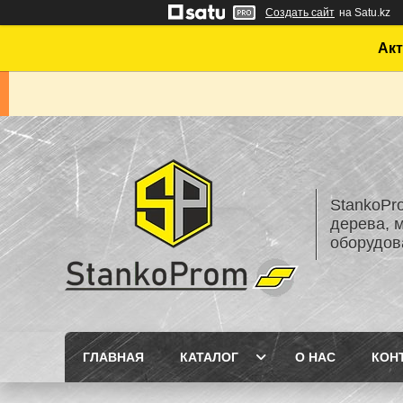
Создать сайт
на Satu.kz
Акт
StankoPr
дерева, 
оборудов
ГЛАВНАЯ
КАТАЛОГ
О НАС
КОН