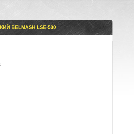
КИЙ BELMASH LSE-500
6