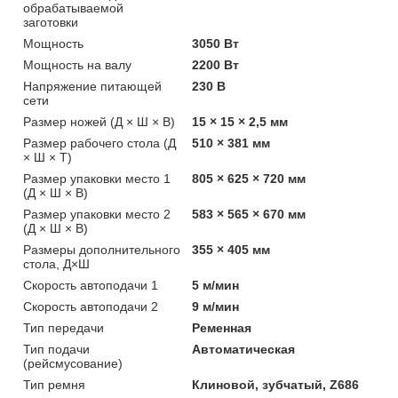
обрабатываемой
заготовки
Мощность
3050 Вт
Мощность на валу
2200 Вт
Напряжение питающей
230 В
сети
Размер ножей (Д × Ш × В)
15 × 15 × 2,5 мм
Размер рабочего стола (Д
510 × 381 мм
× Ш × Т)
Размер упаковки место 1
805 × 625 × 720 мм
(Д × Ш × В)
Размер упаковки место 2
583 × 565 × 670 мм
(Д × Ш × В)
Размеры дополнительного
355 × 405 мм
стола, Д×Ш
Скорость автоподачи 1
5 м/мин
Скорость автоподачи 2
9 м/мин
Тип передачи
Ременная
Тип подачи
Автоматическая
(рейсмусование)
Тип ремня
Клиновой, зубчатый, Z686