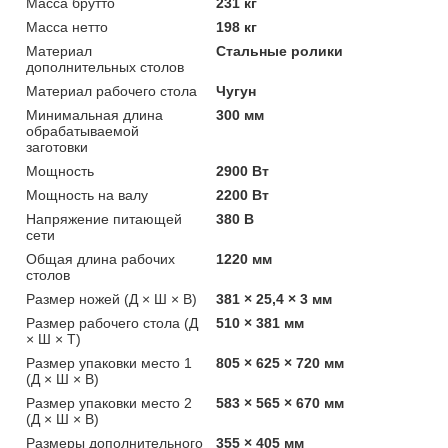
Масса брутто
231 кг
Масса нетто
198 кг
Материал
Стальные ролики
дополнительных столов
Материал рабочего стола
Чугун
Минимальная длина
300 мм
обрабатываемой
заготовки
Мощность
2900 Вт
Мощность на валу
2200 Вт
Напряжение питающей
380 В
сети
Общая длина рабочих
1220 мм
столов
Размер ножей (Д × Ш × В)
381 × 25,4 × 3 мм
Размер рабочего стола (Д
510 × 381 мм
× Ш × Т)
Размер упаковки место 1
805 × 625 × 720 мм
(Д × Ш × В)
Размер упаковки место 2
583 × 565 × 670 мм
(Д × Ш × В)
Размеры дополнительного
355 × 405 мм