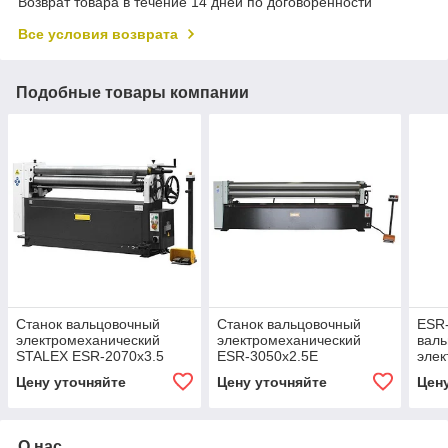
Возврат товара в течение 14 дней по договоренности
Все условия возврата
Подобные товары компании
Станок вальцовочный
Станок вальцовочный
ESR-
электромеханический
электромеханический
вал
STALEX ESR-2070x3.5
ESR-3050x2.5E
элек
STA
Цену уточняйте
Цену уточняйте
Цен
О нас