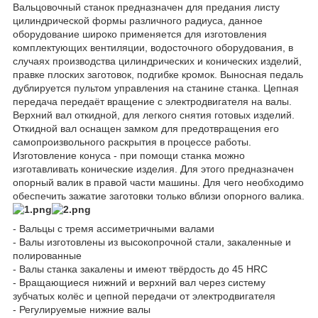
Вальцовочный станок предназначен для предания листу
цилиндрической формы различного радиуса, данное
оборудование широко применяется для изготовления
комплектующих вентиляции, водосточного оборудования, в
случаях производства цилиндрических и конических изделий,
правке плоских заготовок, подгибке кромок. Выносная педаль
дублируется пультом управления на станине станка. Цепная
передача передаёт вращение с электродвигателя на валы.
Верхний вал откидной, для легкого снятия готовых изделий.
Откидной вал оснащен замком для предотвращения его
самопроизвольного раскрытия в процессе работы.
Изготовление конуса - при помощи станка можно
изготавливать конические изделия. Для этого предназначен
опорный валик в правой части машины. Для чего необходимо
обеспечить зажатие заготовки только вблизи опорного валика.
- Вальцы с тремя ассиметричными валами
- Валы изготовлены из высокопрочной стали, закаленные и
полированные
- Валы станка закалены и имеют твёрдость до 45 HRC
- Вращающиеся нижний и верхний вал через систему
зубчатых колёс и цепной передачи от электродвигателя
- Регулируемые нижние валы