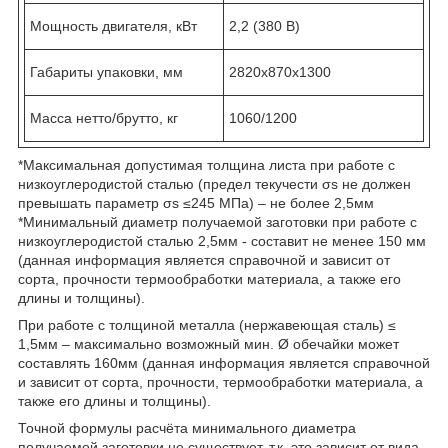
Мощность двигателя, кВт
2,2 (380 В)
Габариты упаковки, мм
2820х870х1300
Масса нетто/брутто, кг
1060/1200
*Максимальная допустимая толщина листа при работе с
низкоуглеродистой сталью (предел текучести σs не должен
превышать параметр σs ≤245 МПа) – не более 2,5мм
*Минимальный диаметр получаемой заготовки при работе с
низкоуглеродистой сталью 2,5мм - составит не менее 150 мм
(данная информация является справочной и зависит от
сорта, прочности термообработки материала, а также его
длины и толщины).
При работе с толщиной металла (нержавеющая сталь) ≤
1,5мм – максимально возможный мин. Ø обечайки может
составлять 160мм (данная информация является справочной
и зависит от сорта, прочности, термообработки материала, а
также его длины и толщины).
Точной формулы расчёта минимального диаметра
получаемой заготовки не существует, т.к. это зависит от вида,