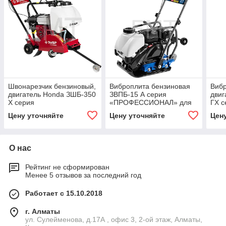
Швонарезчик бензиновый,
Виброплита бензиновая
Вибр
двигатель Honda ЗШБ-350
ЗВПБ-15 А серия
двиг
Х серия
«ПРОФЕССИОНАЛ» для
ГХ с
«ПРОФЕССИОНАЛ»
асфальта
«ПР
Цену уточняйте
Цену уточняйте
Цен
грун
О нас
Рейтинг не сформирован
Менее 5 отзывов за последний год
Работает с 15.10.2018
г. Алматы
ул. Сулейменова, д.17А , офис 3, 2-ой этаж, Алматы,