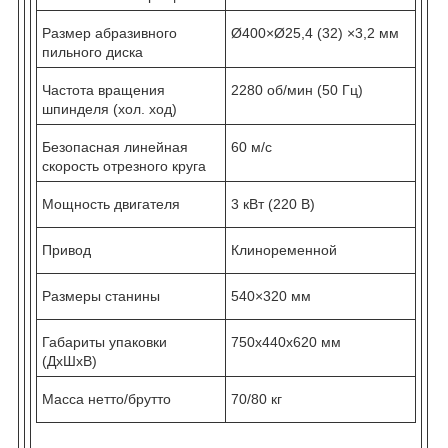
Размер абразивного
Ø400×Ø25,4 (32) ×3,2 мм
пильного диска
Частота вращения
2280 об/мин (50 Гц)
шпинделя (хол. ход)
Безопасная линейная
60 м/с
скорость отрезного круга
Мощность двигателя
3 кВт (220 В)
Привод
Клиноременной
Размеры станины
540×320 мм
Габариты упаковки
750х440х620 мм
(ДхШхВ)
Масса нетто/брутто
70/80 кг