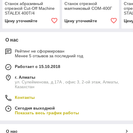
Станок абразивный
Станок отрезной
Стан
отрезной Cut-Off Machine
маятниковый СОМ-400Г
отре
STALEX 400T/4
STAL
Цену уточняйте
Цену уточняйте
Цен
О нас
Рейтинг не сформирован
Менее 5 отзывов за последний год
Работает с 15.10.2018
г. Алматы
ул. Сулейменова, д.17А , офис 3, 2-ой этаж, Алматы,
Казахстан
Контакты
Сегодня выходной
Показать весь график работы
О нас