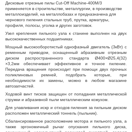
Дисковые отрезные пилы Cut-Off Machine-400М/3
применяется в строительстве, металлургии, в производстве
металлоизделий, на металлобазах и предназначена для
чернового пиления стальных труб, прутка, арматуры,
профиля, полосы, уголка и других заготовок.
Узел крепления пильного узла к станине выполнен на двух
высококачественных подшипниках.
Мощный высокооборотистый однофазный двигатель (3кВт) с
ременным приводом, оснащенный абразивным отрезным
диском распространенного стандарта Ø400×Ø25,4(32)
×3,2мм обеспечивает эффективное и точное пиление.
Передача вращения происходит при помощи двух прочных
поликлиновых ремней, подобрать которые, при
необходимости их замены, можно в любом магазине
автозапчастей.
Ходовой винт тисков защищен от попадания металлической
стружки и абразивной пыли металлическим кожухом.
Для улавливания искр и отходов пиления за пильным диском
расположен металлический тоннель (пыльник).
Сбалансированное расположение мотора и пильного узла, а
также эргономичный рычаг опускания пильного диска,