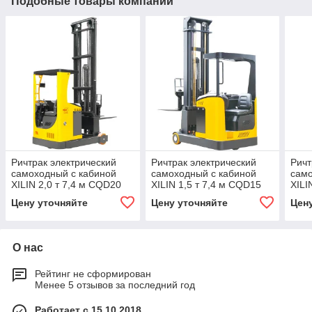
Подобные товары компании
Ричтрак электрический
Ричтрак электрический
Ричт
самоходный с кабиной
самоходный с кабиной
само
XILIN 2,0 т 7,4 м CQD20
XILIN 1,5 т 7,4 м CQD15
XILI
Цену уточняйте
Цену уточняйте
Цен
О нас
Рейтинг не сформирован
Менее 5 отзывов за последний год
Работает с 15.10.2018