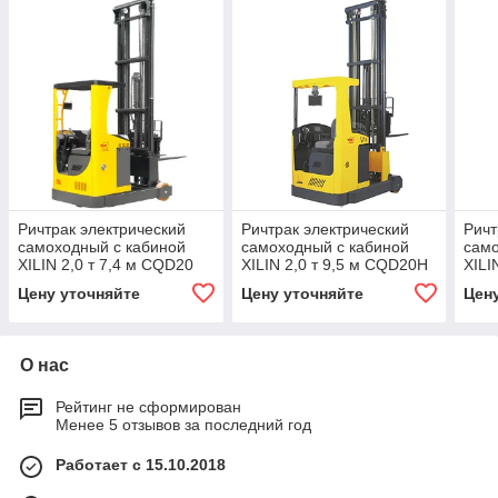
Ричтрак электрический
Ричтрак электрический
Ричт
самоходный с кабиной
самоходный с кабиной
само
XILIN 2,0 т 7,4 м CQD20
XILIN 2,0 т 9,5 м CQD20H
XILI
Цену уточняйте
Цену уточняйте
Цен
О нас
Рейтинг не сформирован
Менее 5 отзывов за последний год
Работает с 15.10.2018