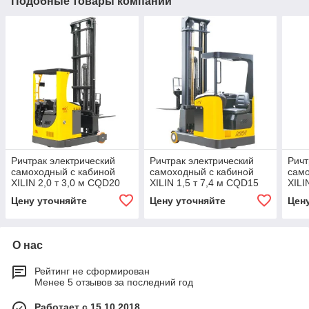
Подобные товары компании
Ричтрак электрический
Ричтрак электрический
Ричт
самоходный с кабиной
самоходный с кабиной
само
XILIN 2,0 т 3,0 м CQD20
XILIN 1,5 т 7,4 м CQD15
XILI
Цену уточняйте
Цену уточняйте
Цен
О нас
Рейтинг не сформирован
Менее 5 отзывов за последний год
Работает с 15.10.2018