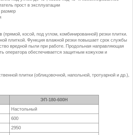
атель прост в эксплуатации
 размер
и
(прямой, косой, под углом, комбинированной) резки плитки.
нной плиткой. Функция влажной резки повышает срок службы
ество вредной пыли при работе. Продольная направляющая
сть оператора обеспечивается защитным кожухом и
твенной плитки (облицовочной, напольной, тротуарной и др.),
ЭП-180-600Н
На­столь­ный
600
2950