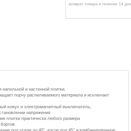
возврат товара в течение 14 дн
 напольной и настенной плитки.
ащает порчу распиливаемого материала и исключает
ый кожух и электромагнитный выключатель,
становлении напряжения
ия плитки практически любого размера
 бортов
ение под углом до 45°, косое под 45° и комбинированное