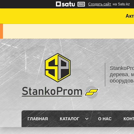
Создать сайт
на Satu.kz
Акт
StankoPr
дерева, 
оборудов
ГЛАВНАЯ
КАТАЛОГ
О НАС
КОН