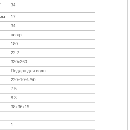
,
34
 мм
17
34
не­огр
180
22.2
330x360
Под­дон для воды
220±10% /50
7.5
8.3
38х36х19
1