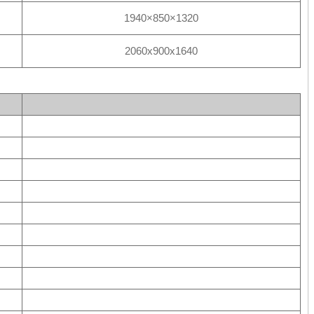
1940×850×1320
2060х900х1640