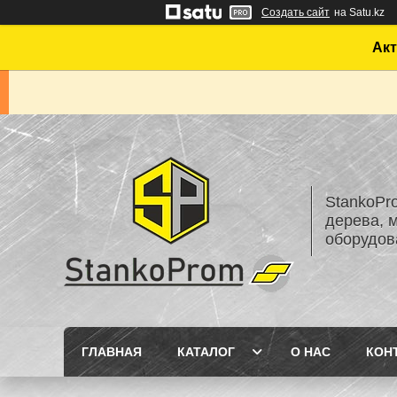
Создать сайт
на Satu.kz
Акт
StankoPr
дерева, 
оборудов
ГЛАВНАЯ
КАТАЛОГ
О НАС
КОН