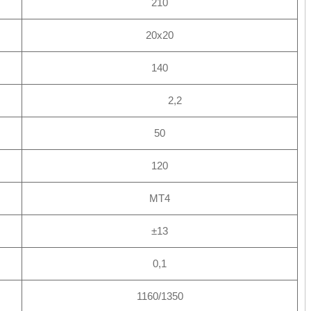
210
20х20
140
2,2
50
120
MT4
±13
0,1
1160/1350