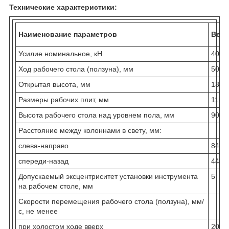
Технические характеристики:
Наименование параметров
Вели
Усилие номинальное, кН
4000
Ход рабочего стола (ползуна), мм
500
Открытая высота, мм
1330
Размеры рабочих плит, мм
1100
Высота рабочего стола над уровнем пола, мм
900
Расстояние между колоннами в свету, мм:
слева-направо
840
спереди-назад
440
Допускаемый эксцентриситет установки инструмента
5
на рабочем столе, мм
Скорости перемещения рабочего стола (ползуна), мм/
с, не менее
при холостом ходе вверх
20