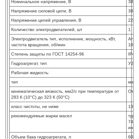
Номинальное напряжение, В
380
Напряжение силовой цепи, В
380 
Напряжение цепей управления, В
220 
Количество электродвигателей, шт
1
Электродвигатель тип, исполнение, мощность, кВт,
АНМР
частота вращения, об/мин
1000
Степень защиты по ГОСТ 14254-96
IP43
Гидроагрегат, тип
У27.
Рабочая жидкость:
тип
масл
кинематическая вязкость, мм
2
/с при температуре от
От 2
283 К (10°С) до 323 К (50°С)
класс чистоты, не ниже
13
рекомендуемые марки масел
турб
74 В
инду
Объем бака гидроагрегата, л
600