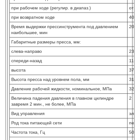
при рабочем ходе (регулир. в диапаз.)
от 1 
при возвратном ходе
40
Время выдержки прессинструмента под давлением
20
наибольшее, мин
Габаритные размеры пресса, мм:
слева-направо
2300
спереди-назад
1150
высота
3730
Высота пресса над уровнем пола, мм
3145
Давление рабочей жидкости, номинальное, МПа
32
Величина падения давления в главном цилиндре
2
завремя 2 мин., не более, МПа
Вид управления
элек
Род тока питающей сети
пере
Частота тока, Гц
50