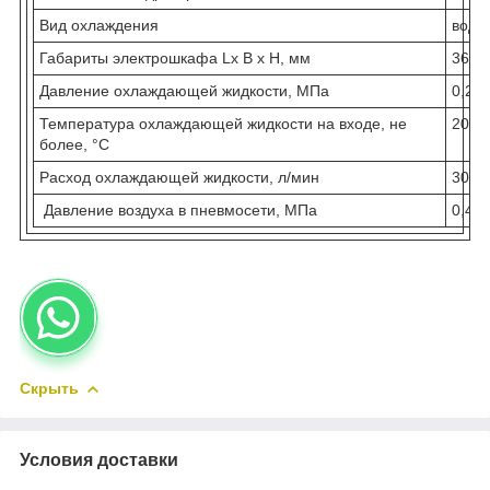
Вид охлаждения
водя
Габариты электрошкафа Lх В х Н, мм
360x
Давление охлаждающей жидкости, МПа
0,2
Температура охлаждающей жидкости на входе, не
20
более, °С
Расход охлаждающей жидкости, л/мин
30
Давление воздуха в пневмосети, МПа
0,4 -
Скрыть
Условия доставки