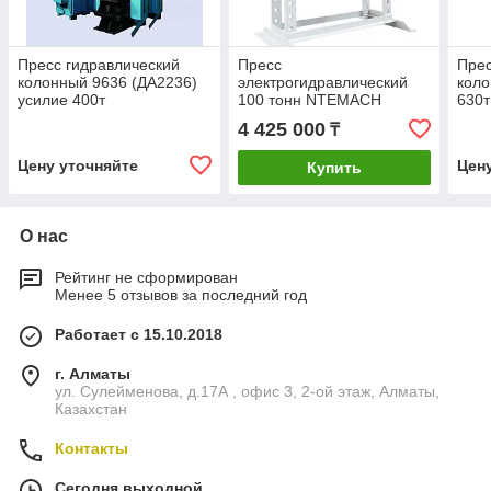
Пресс гидравлический
Пресс
Прес
колонный 9636 (ДА2236)
электрогидравлический
коло
усилие 400т
100 тонн NTEMACH
630т
4 425 000
₸
Цену уточняйте
Цен
Купить
О нас
Рейтинг не сформирован
Менее 5 отзывов за последний год
Работает с 15.10.2018
г. Алматы
ул. Сулейменова, д.17А , офис 3, 2-ой этаж, Алматы,
Казахстан
Контакты
Сегодня выходной