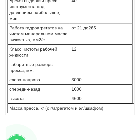
Время выдержки пресс-
40
инструмента под
давлением наибольшее,
мин
Работа гидроагрегатов на
от 21 до265
чистом минеральном масле
вязкостью, мм
2
/с
Класс чистоты рабочей
12
жидкости
Габаритные размеры
пресса, мм:
слева-направо
3000
спереди-назад
1600
высота
4600
Масса пресса, кг (с г/агрегатом и эл/шкафом)