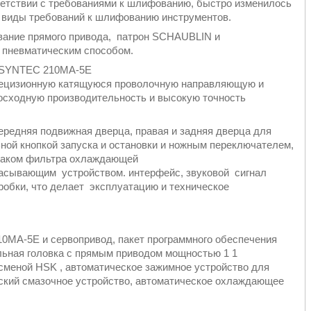
ветствии с требованиями к шлифованию, быстро изменилось
е виды требований к шлифованию инструментов.
вание прямого привода, патрон SCHAUBLIN и
 пневматическим способом.
У SYNTEC 210MA-5E
прецизионную катящуюся проволочную направляющую и
восходную производительность и высокую точность
редняя подвижная дверца, правая и задняя дверца для
ной кнопкой запуска и остановки и ножным переключателем,
 баком фильтра охлаждающей
сасывающим устройством. интерфейс, звуковой сигнал
робки, что делает эксплуатацию и техническое
0MA-5E и сервопривод, пакет программного обеспечения
льная головка с прямым приводом мощностью 1 1
сменой HSK , автоматическое зажимное устройство для
еский смазочное устройство, автоматическое охлаждающее