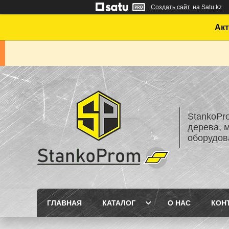
Создать сайт
на Satu.kz
Акт
StankoPr
дерева, 
оборудов
ГЛАВНАЯ
КАТАЛОГ
О НАС
КОН