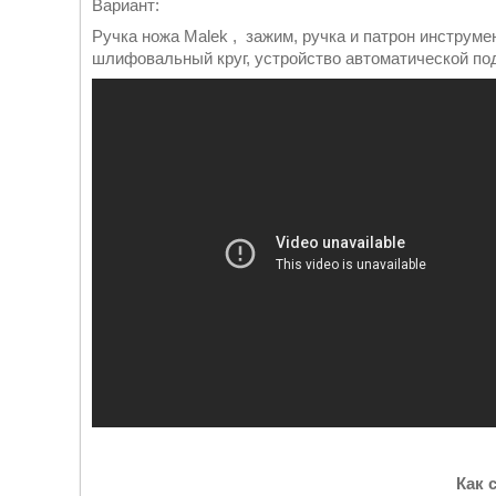
Вариант:
Ручка ножа Malek , зажим, ручка и патрон инстру
шлифовальный круг, устройство автоматической под
Как 