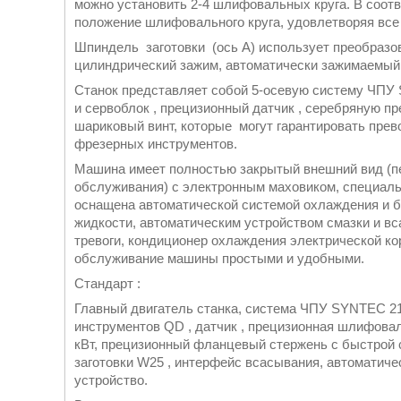
можно установить 2-4 шлифовальных круга. В соот
положение шлифовального круга, удовлетворяя вс
Шпиндель заготовки (ось A) использует преобразо
цилиндрический зажим, автоматически зажимаемый
Станок представляет собой 5-осевую систему ЧП
и сервоблок , прецизионный датчик , серебряную 
шариковый винт, которые могут гарантировать пре
фрезерных инструментов.
Машина имеет полностью закрытый внешний вид (пе
обслуживания) с электронным маховиком, специаль
оснащена автоматической системой охлаждения и
жидкости, автоматическим устройством смазки и в
тревоги, кондиционер охлаждения электрической ко
обслуживание машины простыми и удобными.
Стандарт :
Главный двигатель станка, система ЧПУ SYNTEC 21
инструментов QD , датчик , прецизионная шлифова
кВт, прецизионный фланцевый стержень с быстрой 
заготовки W25 , интерфейс всасывания, автоматич
устройство.