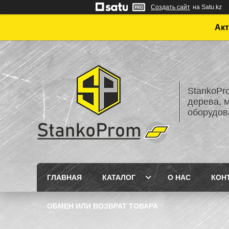
Создать сайт
на Satu.kz
Акт
StankoPr
дерева, 
оборудов
ГЛАВНАЯ
КАТАЛОГ
О НАС
КОН
ОБМЕН ИЛИ ВОЗВРАТ ТОВАРА