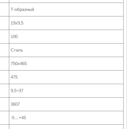
Т-образный
19х9,5
100
Сталь
750х465
475
9,5÷37
3607
-5…+45