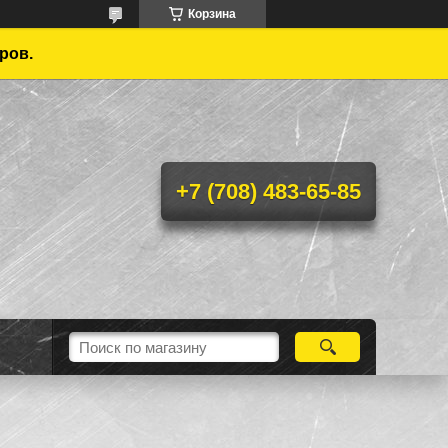
Корзина
ров.
+7 (708) 483-65-85