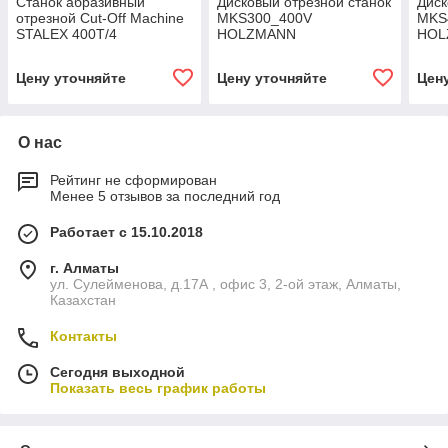
Станок абразивный
Дисковый отрезной станок
Диск
отрезной Cut-Off Machine
MKS300_400V
MKS
STALEX 400T/4
HOLZMANN
HOL
Цену уточняйте
Цену уточняйте
Цен
О нас
Рейтинг не сформирован
Менее 5 отзывов за последний год
Работает с 15.10.2018
г. Алматы
ул. Сулейменова, д.17А , офис 3, 2-ой этаж, Алматы,
Казахстан
Контакты
Сегодня выходной
Показать весь график работы