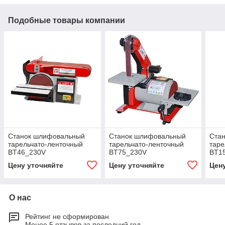
Подобные товары компании
Станок шлифовальный
Станок шлифовальный
Ста
тарельчато-ленточный
тарельчато-ленточный
таре
BT46_230V
BT75_230V
BT1
Цену уточняйте
Цену уточняйте
Цен
О нас
Рейтинг не сформирован
Менее 5 отзывов за последний год