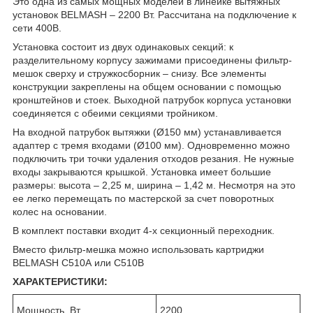
Это одна из самых мощных моделей в линейке вытяжных
установок BELMASH – 2200 Вт. Рассчитана на подключение к
сети 400В.
Установка состоит из двух одинаковых секций: к
разделительному корпусу зажимами присоединены фильтр-
мешок сверху и стружкосборник – снизу. Все элементы
конструкции закреплены на общем основании с помощью
кронштейнов и стоек. Выходной патрубок корпуса установки
соединяется с обеими секциями тройником.
На входной патрубок вытяжки (Ø150 мм) устанавливается
адаптер с тремя входами (Ø100 мм). Одновременно можно
подключить три точки удаления отходов резания. Не нужные
входы закрываются крышкой. Установка имеет большие
размеры: высота – 2,25 м, ширина – 1,42 м. Несмотря на это
ее легко перемещать по мастерской за счет поворотных
колес на основании.
В комплект поставки входит 4-х секционный переходник.
Вместо фильтр-мешка можно использовать картриджи
BELMASH С510А или С510В
ХАРАКТЕРИСТИКИ:
Мощность, Вт
2200