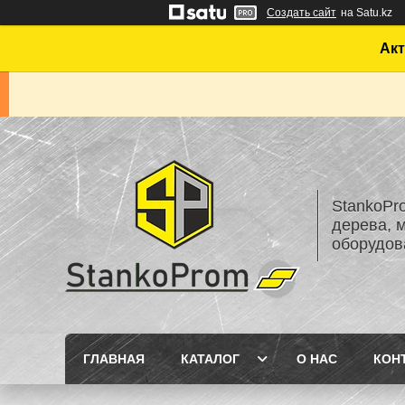
Создать сайт
на Satu.kz
Акт
StankoPr
дерева, 
оборудов
ГЛАВНАЯ
КАТАЛОГ
О НАС
КОН