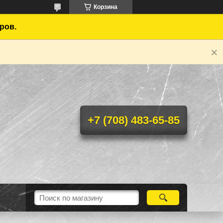
Корзина
ров.
+7 (708) 483-65-85