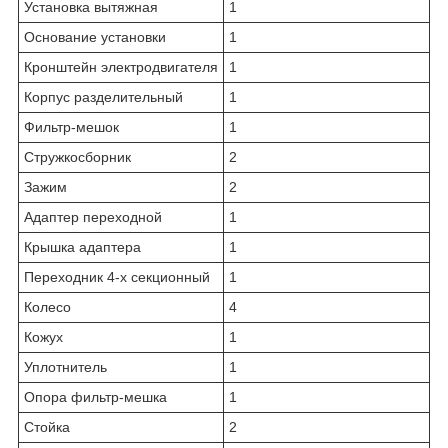
Установка вытяжная
1
Основание установки
1
Кронштейн электродвигателя
1
Корпус разделительный
1
Фильтр-мешок
1
Стружкосборник
2
Зажим
2
Адаптер переходной
1
Крышка адаптера
1
Переходник 4-х секционный
1
Колесо
4
Кожух
1
Уплотнитель
1
Опора фильтр-мешка
1
Стойка
2