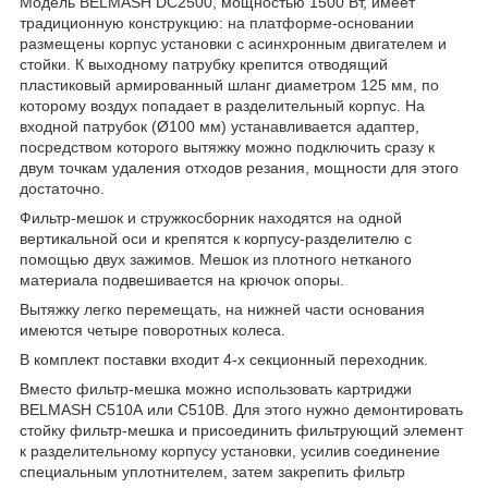
Модель BELMASH DC2500, мощностью 1500 Вт, имеет
традиционную конструкцию: на платформе-основании
размещены корпус установки с асинхронным двигателем и
стойки. К выходному патрубку крепится отводящий
пластиковый армированный шланг диаметром 125 мм, по
которому воздух попадает в разделительный корпус. На
входной патрубок (Ø100 мм) устанавливается адаптер,
посредством которого вытяжку можно подключить сразу к
двум точкам удаления отходов резания, мощности для этого
достаточно.
Фильтр-мешок и стружкосборник находятся на одной
вертикальной оси и крепятся к корпусу-разделителю с
помощью двух зажимов. Мешок из плотного нетканого
материала подвешивается на крючок опоры.
Вытяжку легко перемещать, на нижней части основания
имеются четыре поворотных колеса.
В комплект поставки входит 4-х секционный переходник.
Вместо фильтр-мешка можно использовать картриджи
BELMASH C510A или C510B. Для этого нужно демонтировать
стойку фильтр-мешка и присоединить фильтрующий элемент
к разделительному корпусу установки, усилив соединение
специальным уплотнителем, затем закрепить фильтр