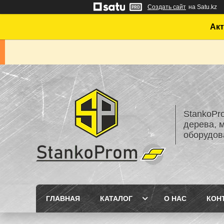
Создать сайт
на Satu.kz
Акт
StankoPr
дерева, 
оборудов
ГЛАВНАЯ
КАТАЛОГ
О НАС
КОН