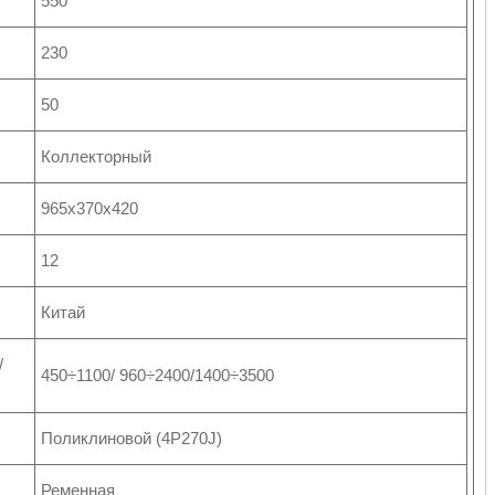
550
230
50
Коллекторный
965х370х420
12
Китай
/
450÷1100/ 960÷2400/1400÷3500
Поликлиновой (4P270J)
Ременная