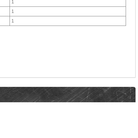
1
1
1