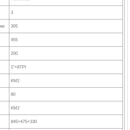
3
мм
305
455
200
1”×8TPI
КМ2
80
КМ2
845×475×330