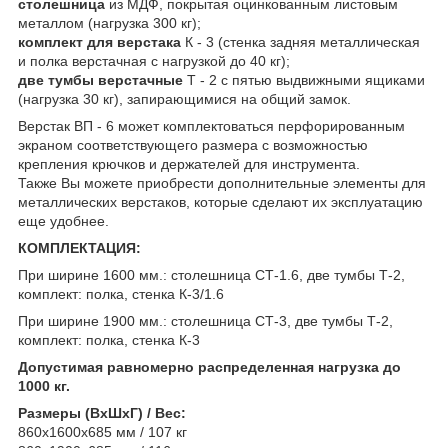
столешница
из МДФ, покрытая оцинкованным листовым
металлом (нагрузка 300 кг);
комплект для верстака
К - 3 (стенка задняя металлическая
и полка верстачная с нагрузкой до 40 кг);
две тумбы верстачные
Т - 2 с пятью выдвижными ящиками
(нагрузка 30 кг), запирающимися на общий замок.
Верстак ВП - 6 может комплектоваться перфорированным
экраном соответствующего размера с возможностью
крепления крючков и держателей для инструмента.
Также Вы можете приобрести дополнительные элементы для
металлических верстаков, которые сделают их эксплуатацию
еще удобнее.
КОМПЛЕКТАЦИЯ:
При ширине 1600 мм.: столешница СТ-1.6, две тумбы Т-2,
комплект: полка, стенка К-3/1.6
При ширине 1900 мм.: столешница СТ-3, две тумбы Т-2,
комплект: полка, стенка К-3
Допустимая равномерно распределенная нагрузка до
1000 кг.
Размеры (ВхШхГ) / Вес:
860x1600x685 мм / 107 кг