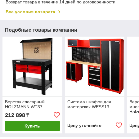
Возврат товара в течение 14 дней по договоренности
Все условия возврата
Подобные товары компании
Верстак слесарный
Система шкафов для
Верс
HOLZMANN WT37
мастерских WESS13
мно
Hol
212 898
₸
Цену уточняйте
Цен
Купить