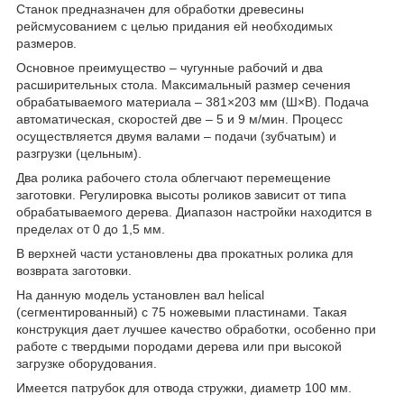
Станок предназначен для обработки древесины
рейсмусованием с целью придания ей необходимых
размеров.
Основное преимущество – чугунные рабочий и два
расширительных стола. Максимальный размер сечения
обрабатываемого материала – 381×203 мм (Ш×В). Подача
автоматическая, скоростей две – 5 и 9 м/мин. Процесс
осуществляется двумя валами – подачи (зубчатым) и
разгрузки (цельным).
Два ролика рабочего стола облегчают перемещение
заготовки. Регулировка высоты роликов зависит от типа
обрабатываемого дерева. Диапазон настройки находится в
пределах от 0 до 1,5 мм.
В верхней части установлены два прокатных ролика для
возврата заготовки.
На данную модель установлен вал helical
(сегментированный) с 75 ножевыми пластинами. Такая
конструкция дает лучшее качество обработки, особенно при
работе с твердыми породами дерева или при высокой
загрузке оборудования.
Имеется патрубок для отвода стружки, диаметр 100 мм.