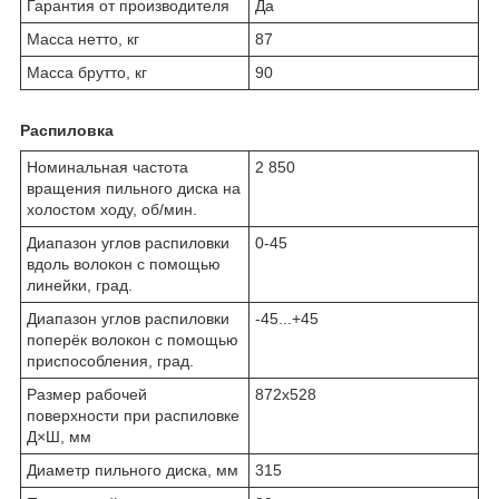
Гарантия от производителя
Да
Масса нетто, кг
87
Масса брутто, кг
90
Распиловка
Номинальная частота
2 850
вращения пильного диска на
холостом ходу, об/мин.
Диапазон углов распиловки
0-45
вдоль волокон с помощью
линейки, град.
Диапазон углов распиловки
-45...+45
поперёк волокон с помощью
приспособления, град.
Размер рабочей
872х528
поверхности при распиловке
Д×Ш, мм
Диаметр пильного диска, мм
315