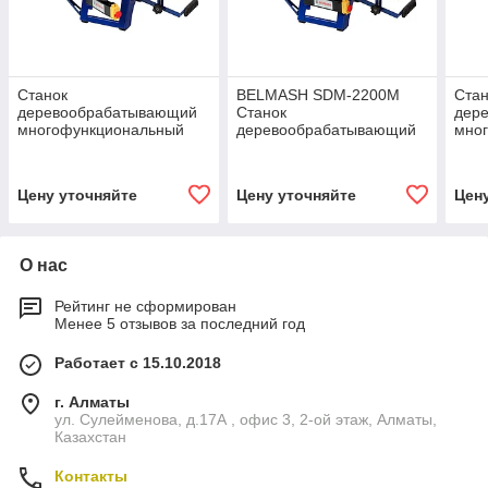
Станок
BELMASH SDM-2200M
Стан
деревообрабатывающий
Станок
дер
многофункциональный
деревообрабатывающий
мно
бытовой BELMASH SDM-
многофункциональный
быт
2000M
бытовой
250
Цену уточняйте
Цену уточняйте
Цен
О нас
Рейтинг не сформирован
Менее 5 отзывов за последний год
Работает с 15.10.2018
г. Алматы
ул. Сулейменова, д.17А , офис 3, 2-ой этаж, Алматы,
Казахстан
Контакты