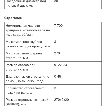
Посадочный диаметр под
30
пильный диск, мм
Строгание
Номинальная частота
7 700
вращения ножевого вала на
хол. ходу, об/мин
Максимальная глубина
3
резания за один проход, мм
Максимальная ширина
270
строгания, мм
Размер столов при
912х284
строгании, мм
Диапазон углов строгания с
0-45
помощью линейки, град.
Количество строгальных
3
ножей на валу, шт.
Размер строгальных ножей
270х2х20
(Д×Ш×В), мм