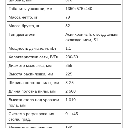
Габариты упаковки, мм
1350x575x440
Масса нетто, кг
79
Масса брутто, кг
82
Тип двигателя
Асинхронный, с воздушным
охлаждением, S1
Мощность двигателя, кВт
1,1
Характеристики сети, В/Гц
230/50
Диаметр маховика, мм
355
Высота распиловки, мм
225
Ширина полотна пилы, мм
3-25
Длина полотна пилы, мм
2 560
Высота стола над уровнем
1 010
пола, мм
Система регулирования
0...+45
стола, град.
Максимальная ширина
340