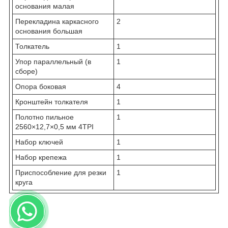
основания малая
Перекладина каркасного
2
основания большая
Толкатель
1
Упор параллельный (в
1
сборе)
Опора боковая
4
Кронштейн толкателя
1
Полотно пильное
1
2560×12,7×0,5 мм 4TPI
Набор ключей
1
Набор крепежа
1
Приспособление для резки
1
круга