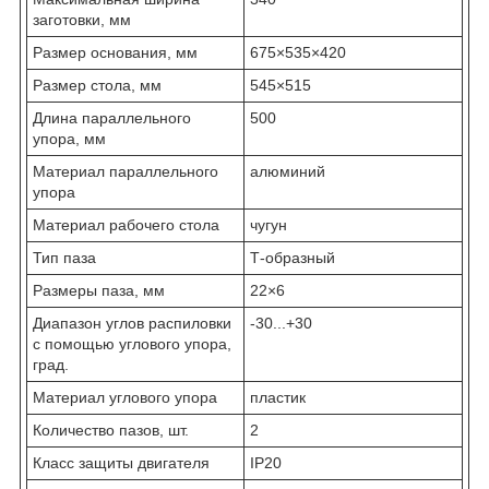
заготовки, мм
Размер основания, мм
675×535×420
Размер стола, мм
545×515
Длина параллельного
500
упора, мм
Материал параллельного
алюминий
упора
Материал рабочего стола
чугун
Тип паза
Т-образный
Размеры паза, мм
22×6
Диапазон углов распиловки
-30...+30
с помощью углового упора,
град.
Материал углового упора
пластик
Количество пазов, шт.
2
Класс защиты двигателя
IP20