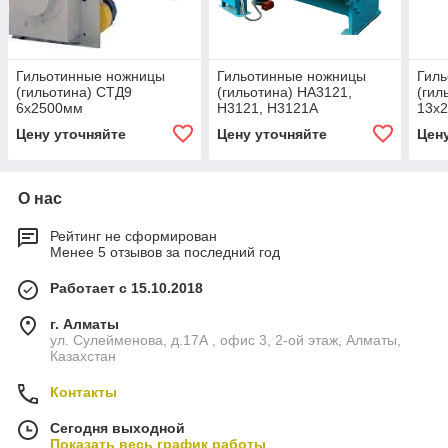
Гильотинные ножницы
Гильотинные ножницы
Гил
(гильотина) СТД9
(гильотина) НА3121,
(гил
6х2500мм
Н3121, Н3121А
13х
12х2000мм
Цену уточняйте
Цену уточняйте
Цен
О нас
Рейтинг не сформирован
Менее 5 отзывов за последний год
Работает с 15.10.2018
г. Алматы
ул. Сулейменова, д.17А , офис 3, 2-ой этаж, Алматы,
Казахстан
Контакты
Сегодня выходной
Показать весь график работы