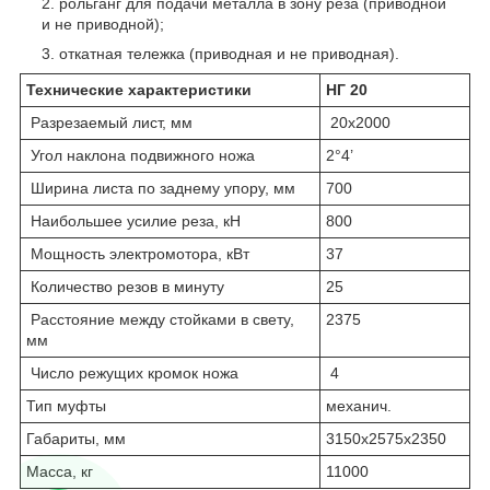
рольганг для подачи металла в зону реза (приводной
и не приводной);
откатная тележка (приводная и не приводная).
Технические характеристики
НГ 20
Разрезаемый лист, мм
20х2000
Угол наклона подвижного ножа
2°4’
Ширина листа по заднему упору, мм
700
Наибольшее усилие реза, кН
800
Мощность электромотора, кВт
37
Количество резов в минуту
25
Расстояние между стойками в свету,
2375
мм
Число режущих кромок ножа
4
Тип муфты
механич.
Габариты, мм
3150х2575х2350
Масса, кг
11000