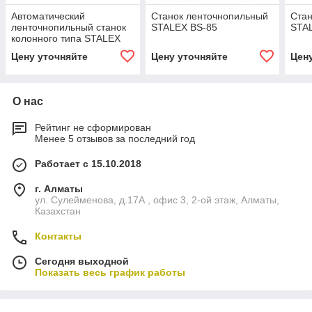
Автоматический
Станок ленточнопильный
Стан
ленточнопильный станок
STALEX BS-85
STA
колонного типа STALEX
BS-5040
Цену уточняйте
Цену уточняйте
Цен
О нас
Рейтинг не сформирован
Менее 5 отзывов за последний год
Работает с 15.10.2018
г. Алматы
ул. Сулейменова, д.17А , офис 3, 2-ой этаж, Алматы,
Казахстан
Контакты
Сегодня выходной
Показать весь график работы