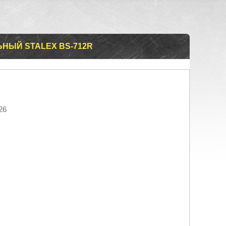
НЫЙ STALEX BS-712R
26