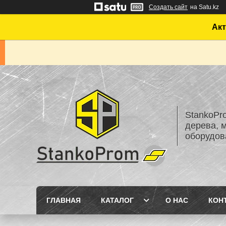
Создать сайт
на Satu.kz
Акт
StankoPr
дерева, 
оборудов
ГЛАВНАЯ
КАТАЛОГ
О НАС
КОН