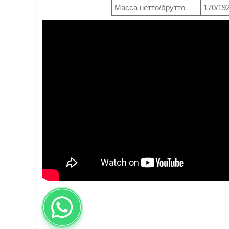
Масса нетто/брутто
170/192