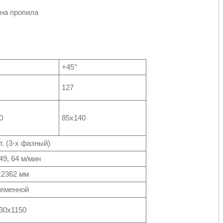
ина пропила
+45°
127
0
85х140
т. (3-х фазный)
 49, 64 м/мин
х2362 мм
еменной
30х1150