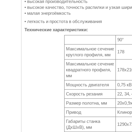
• высокая производительность
• высокое качество, точность распилки и узкая шир
• малая энергоёмкость
• легкость и простота в обслуживания
Технические характеристики:
90°
Максимальное сечение
178
круглого профиля, мм
Максимальное сечение
квадратного профиля,
178х21
мм
Мощность двигателя
0,75 кВ
Скорость резания
22, 34,
Размер полотна, мм
20х0,9
Привод
Клинор
Габариты станка
1290х7
(ДхШхВ), мм