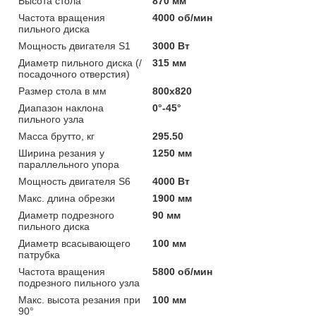
Высота стола
870 мм
Частота вращения
4000 об/мин
пильного диска
Мощность двигателя S1
3000 Вт
Диаметр пильного диска (/
315 мм
посадочного отверстия)
Размер стола в мм
800x820
Диапазон наклона
0°-45°
пильного узла
Масса брутто, кг
295.50
Ширина резания у
1250 мм
параллельного упора
Мощность двигателя S6
4000 Вт
Макс. длина обрезки
1900 мм
Диаметр подрезного
90 мм
пильного диска
Диаметр всасывающего
100 мм
патрубка
Частота вращения
5800 об/мин
подрезного пильного узла
Макс. высота резания при
100 мм
90°