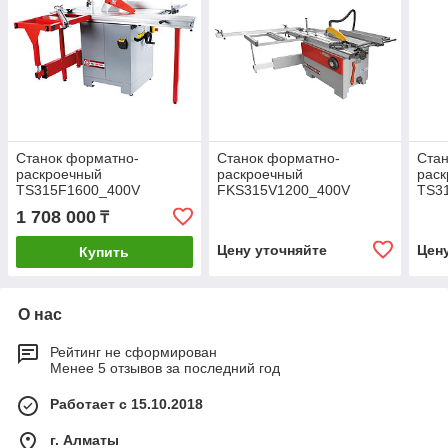
Станок форматно-
Станок форматно-
Стан
раскроечный
раскроечный
рас
TS315F1600_400V
FKS315V1200_400V
TS3
1 708 000
₸
Цену уточняйте
Цен
Купить
О нас
Рейтинг не сформирован
Менее 5 отзывов за последний год
Работает с 15.10.2018
г. Алматы