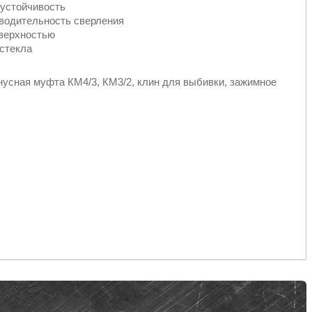
 устойчивость
водительность сверления
оверхностью
гстекла
нусная муфта КМ4/3, КМ3/2, клин для выбивки, зажимное