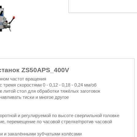
станок ZS50APS_400V
оном частот вращения
ремя скоростями 0 - 0,12 - 0,18 - 0,24 мм/об
 литой стол для обработки тяжёлых заготовок
навливать тиски и многое другое
ротной и регулируемой по высоте сверлильной головке
е, перемещение по часовой стрелке/против часовой
и и закалёнными зубчатыми колёсами