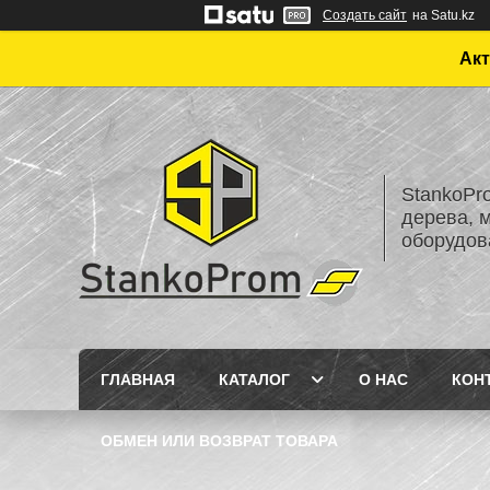
Создать сайт
на Satu.kz
Акт
StankoPr
дерева, 
оборудов
ГЛАВНАЯ
КАТАЛОГ
О НАС
КОН
ОБМЕН ИЛИ ВОЗВРАТ ТОВАРА