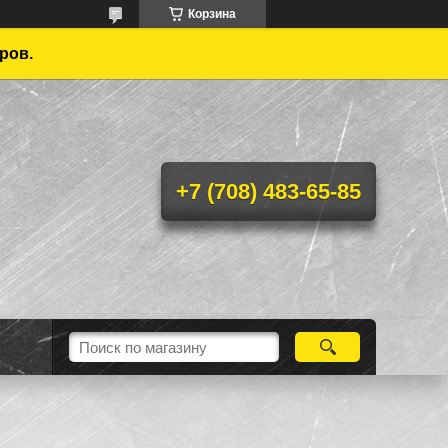
Корзина
ров.
+7 (708) 483-65-85