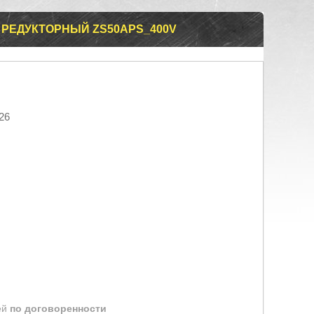
РЕДУКТОРНЫЙ ZS50APS_400V
26
ей
по договоренности