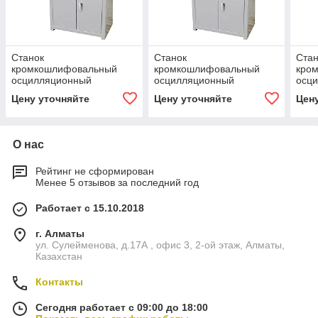
Станок
Станок
Стан
кромкошлифовальный
кромкошлифовальный
кро
осцилляционный
осцилляционный
осц
KOS2510N_230V
KOS2510N_400V
KOS
Цену уточняйте
Цену уточняйте
Цен
О нас
Рейтинг не сформирован
Менее 5 отзывов за последний год
Работает с 15.10.2018
г. Алматы
ул. Сулейменова, д.17А , офис 3, 2-ой этаж, Алматы,
Казахстан
Контакты
Сегодня работает с 09:00 до 18:00