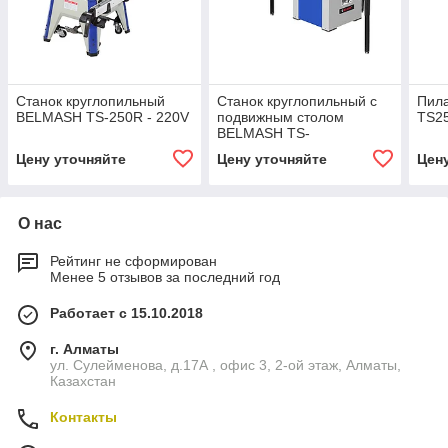
Станок круглопильный
Станок круглопильный с
Пила
BELMASH TS-250R - 220V
подвижным столом
TS2
BELMASH TS-
250ST1600/400
Цену уточняйте
Цену уточняйте
Цен
О нас
Рейтинг не сформирован
Менее 5 отзывов за последний год
Работает с 15.10.2018
г. Алматы
ул. Сулейменова, д.17А , офис 3, 2-ой этаж, Алматы,
Казахстан
Контакты