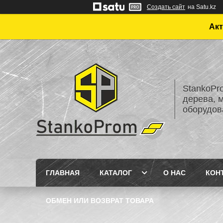
Создать сайт
на Satu.kz
Акт
StankoPr
дерева, 
оборудов
ГЛАВНАЯ
КАТАЛОГ
О НАС
КОН
ОБМЕН ИЛИ ВОЗВРАТ ТОВАРА