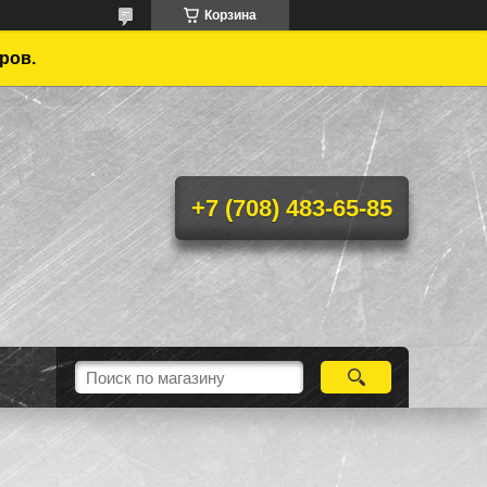
Корзина
ров.
+7 (708) 483-65-85