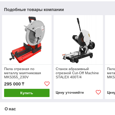
Подобные товары компании
Пила отрезная по
Станок абразивный
Пила
металлу маятниковая
отрезной Cut-Off Machine
мета
MKS355_230V
STALEX 400T/4
MKS
295 000
₸
Цену уточняйте
Цен
Купить
О нас