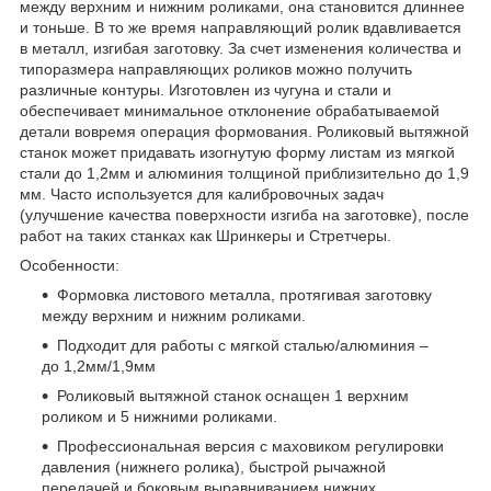
между верхним и нижним роликами, она становится длиннее
и тоньше. В то же время направляющий ролик вдавливается
в металл, изгибая заготовку. За счет изменения количества и
типоразмера направляющих роликов можно получить
различные контуры. Изготовлен из чугуна и стали и
обеспечивает минимальное отклонение обрабатываемой
детали вовремя операция формования. Роликовый вытяжной
станок может придавать изогнутую форму листам из мягкой
стали до 1,2мм и алюминия толщиной приблизительно до 1,9
мм. Часто используется для калибровочных задач
(улучшение качества поверхности изгиба на заготовке), после
работ на таких станках как Шринкеры и Стретчеры.
Особенности:
Формовка листового металла, протягивая заготовку
между верхним и нижним роликами.
Подходит для работы с мягкой сталью/алюминия –
до 1,2мм/1,9мм
Роликовый вытяжной станок оснащен 1 верхним
роликом и 5 нижними роликами.
Профессиональная версия с маховиком регулировки
давления (нижнего ролика), быстрой рычажной
передачей и боковым выравниванием нижних