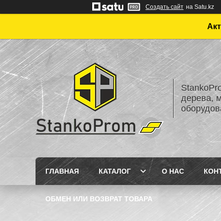
Создать сайт
на Satu.kz
Акт
StankoPr
дерева, 
оборудов
ГЛАВНАЯ
КАТАЛОГ
О НАС
КОН
ОБМЕН ИЛИ ВОЗВРАТ ТОВАРА