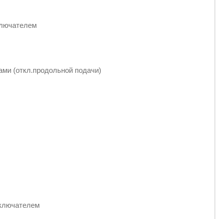
ключателем
ами (откл.продольной подачи)
ыключателем