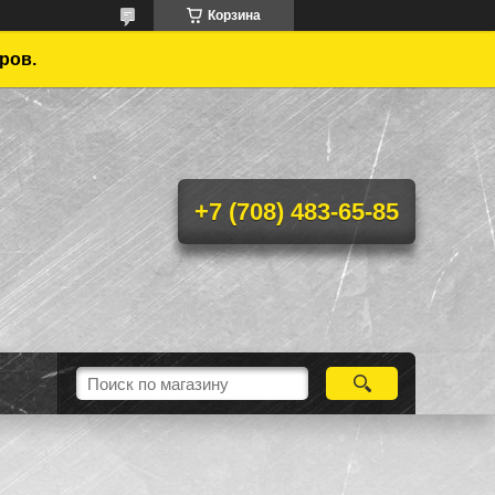
Корзина
ров.
+7 (708) 483-65-85