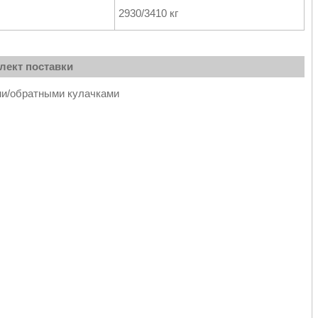
2930/3410 кг
лект поставки
ми/обратными кулачками