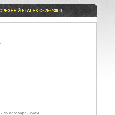
РЕЗНЫЙ STALEX С6256/3000
6
ей
по договоренности