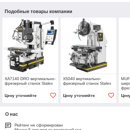
Подобные товары компании
XA7140 DRO вертикально-
X5040 вертикально-
MUF
фрезерный станок Stalex
фрезерный станок Stalex
шир
фрез
Цену уточняйте
Цену уточняйте
Цен
О нас
Рейтинг не сформирован
Менее 5 отзывов за последний год